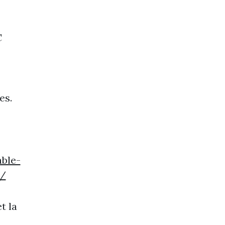
C
es.
ble-
e/
t la