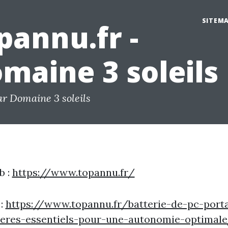
SITEM
pannu.fr -
maine 3 soleils
ar Domaine 3 soleils
b :
https://www.topannu.fr/
 :
https://www.topannu.fr/batterie-de-pc-porta
iteres-essentiels-pour-une-autonomie-optimal