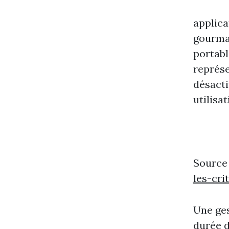
applica
gourman
portabl
représe
désacti
utilisa
Source
les-cr
Une ges
durée d