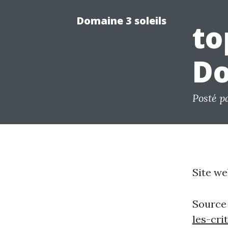
Domaine 3 soleils
to
Do
Posté p
Site we
Source
les-cr